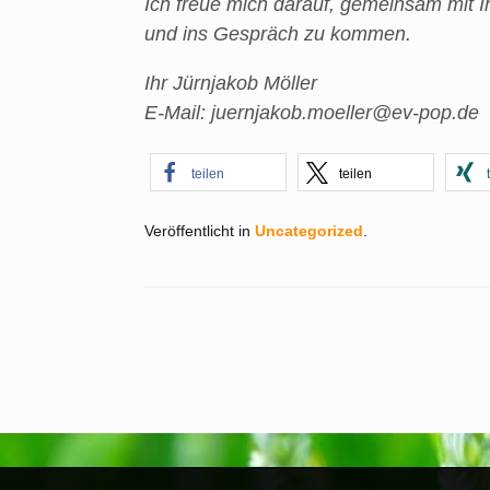
Ich freue mich darauf, gemeinsam mit I
und ins Gespräch zu kommen.
Ihr Jürnjakob Möller
E-Mail: juernjakob.moeller@ev-pop.de
teilen
teilen
Veröffentlicht in
Uncategorized
.
Beitragsnavigation