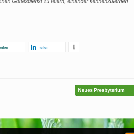
hnen Gottesdienst zu feiern, einander kennenzulernen
teilen
teilen
Neues Presbyterium
→