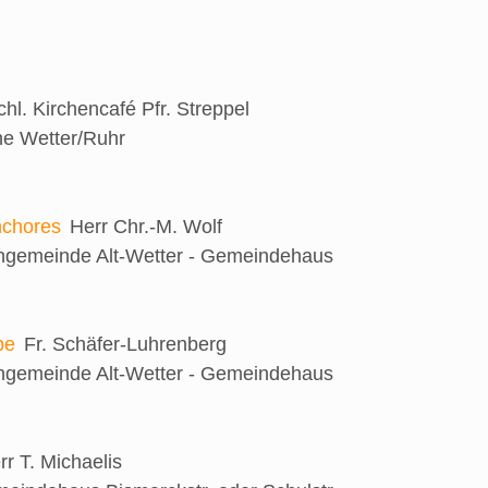
chl. Kirchencafé
Pfr. Streppel
he Wetter/Ruhr
nchores
Herr Chr.-M. Wolf
engemeinde Alt-Wetter - Gemeindehaus
be
Fr. Schäfer-Luhrenberg
engemeinde Alt-Wetter - Gemeindehaus
rr T. Michaelis