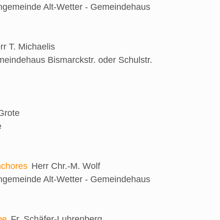
engemeinde Alt-Wetter - Gemeindehaus
rr T. Michaelis
eindehaus Bismarckstr. oder Schulstr.
 Grote
e
nchores
Herr Chr.-M. Wolf
engemeinde Alt-Wetter - Gemeindehaus
be
Fr. Schäfer-Luhrenberg