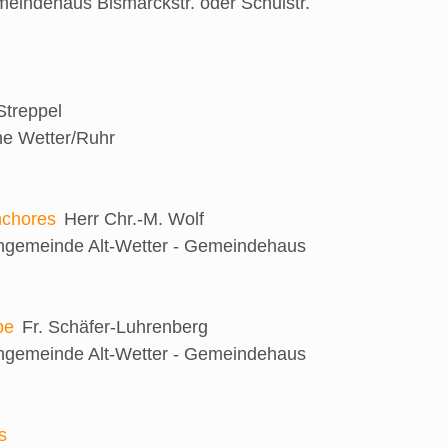
eindehaus Bismarckstr. oder Schulstr.
 Streppel
he Wetter/Ruhr
nchores
Herr Chr.-M. Wolf
engemeinde Alt-Wetter - Gemeindehaus
be
Fr. Schäfer-Luhrenberg
engemeinde Alt-Wetter - Gemeindehaus
s