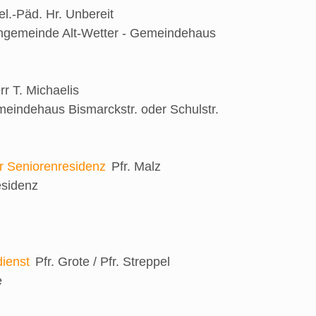
el.-Päd. Hr. Unbereit
engemeinde Alt-Wetter - Gemeindehaus
rr T. Michaelis
eindehaus Bismarckstr. oder Schulstr.
er Seniorenresidenz
Pfr. Malz
esidenz
ienst
Pfr. Grote / Pfr. Streppel
e