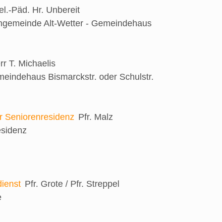
el.-Päd. Hr. Unbereit
engemeinde Alt-Wetter - Gemeindehaus
rr T. Michaelis
eindehaus Bismarckstr. oder Schulstr.
er Seniorenresidenz
Pfr. Malz
esidenz
ienst
Pfr. Grote / Pfr. Streppel
e