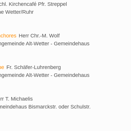
chl. Kirchencafé
Pfr. Streppel
he Wetter/Ruhr
nchores
Herr Chr.-M. Wolf
engemeinde Alt-Wetter - Gemeindehaus
be
Fr. Schäfer-Luhrenberg
engemeinde Alt-Wetter - Gemeindehaus
rr T. Michaelis
eindehaus Bismarckstr. oder Schulstr.